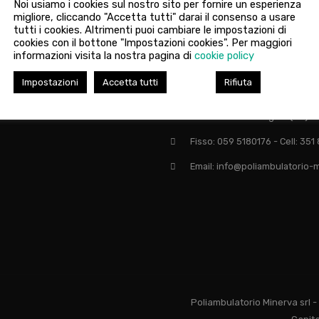
Noi usiamo i cookies sul nostro sito per fornire un esperienza
migliore, cliccando "Accetta tutti" darai il consenso a usare
tutti i cookies. Altrimenti puoi cambiare le impostazioni di
cookies con il bottone "Impostazioni cookies". Per maggiori
informazioni visita la nostra pagina di
cookie policy
Impostazioni
Accetta tutti
Rifiuta
 su:
Via Giardini Nord, 446 - 41043
Casinalbo di Formigine (Mo)
Fisso: 059 5180176 - Cell: 35
Email: info@poliambulatorio-m
Poliambulatorio Minerva srl