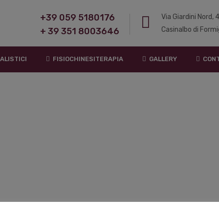
+39 059 5180176
Via Giardini Nord,
Casinalbo di Formi
+ 39 351 8003646
ALISTICI
FISIOCHINESITERAPIA
GALLERY
CONT