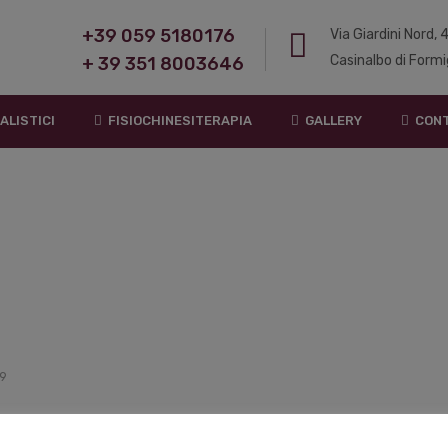
+39 059 5180176
Via Giardini Nord,
Casinalbo di Formi
+ 39 351 8003646
ALISTICI
FISIOCHINESITERAPIA
GALLERY
CONT
9