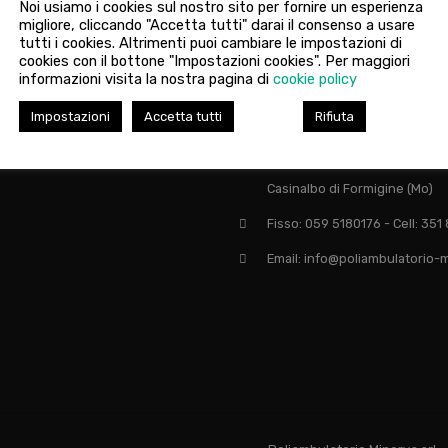
Noi usiamo i cookies sul nostro sito per fornire un esperienza
migliore, cliccando "Accetta tutti" darai il consenso a usare
tutti i cookies. Altrimenti puoi cambiare le impostazioni di
cookies con il bottone "Impostazioni cookies". Per maggiori
informazioni visita la nostra pagina di
cookie policy
Impostazioni
Accetta tutti
Rifiuta
 su:
Via Giardini Nord, 446 - 41043
Casinalbo di Formigine (Mo)
Fisso: 059 5180176 - Cell: 35
Email: info@poliambulatorio-m