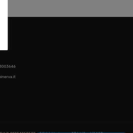
1 8003646
inerva.it