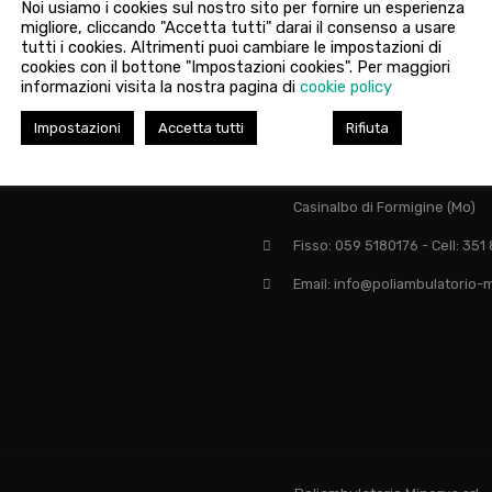
Noi usiamo i cookies sul nostro sito per fornire un esperienza
migliore, cliccando "Accetta tutti" darai il consenso a usare
tutti i cookies. Altrimenti puoi cambiare le impostazioni di
cookies con il bottone "Impostazioni cookies". Per maggiori
informazioni visita la nostra pagina di
cookie policy
Impostazioni
Accetta tutti
Rifiuta
 su:
Via Giardini Nord, 446 - 41043
Casinalbo di Formigine (Mo)
Fisso: 059 5180176 - Cell: 35
Email: info@poliambulatorio-m