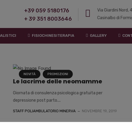
+39 059 5180176
Via Giardini Nord,
Casinalbo di Formi
+ 39 351 8003646
ALISTICI
FISIOCHINESITERAPIA
GALLERY
CONT
NOVITÀ
PROMOZIONI
a
Le lacrime delle neomamme
Giornata di consulenza psicologica gratuita per
depressione post parto....
STAFF POLIAMBULATORIO MINERVA
NOVEMBRE 19, 2019