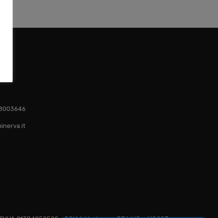
1 8003646
inerva.it