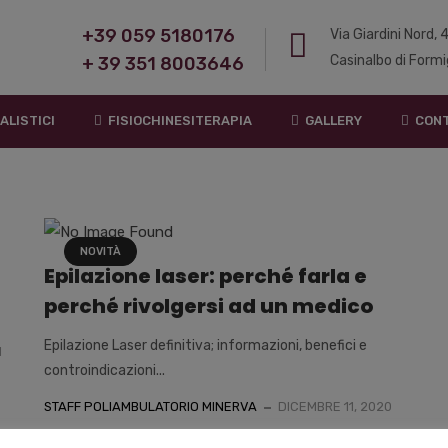
+39 059 5180176
Via Giardini Nord,
Casinalbo di Formi
+ 39 351 8003646
ALISTICI
FISIOCHINESITERAPIA
GALLERY
CONT
NOVITÀ
Epilazione laser: perché farla e
perché rivolgersi ad un medico
Epilazione Laser definitiva; informazioni, benefici e
1
controindicazioni...
STAFF POLIAMBULATORIO MINERVA
DICEMBRE 11, 2020