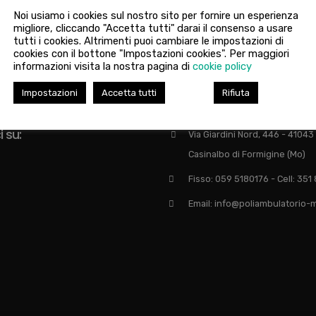
Noi usiamo i cookies sul nostro sito per fornire un esperienza
migliore, cliccando "Accetta tutti" darai il consenso a usare
tutti i cookies. Altrimenti puoi cambiare le impostazioni di
cookies con il bottone "Impostazioni cookies". Per maggiori
informazioni visita la nostra pagina di
cookie policy
Impostazioni
Accetta tutti
Rifiuta
 su:
Via Giardini Nord, 446 - 41043
Casinalbo di Formigine (Mo)
Fisso: 059 5180176 - Cell: 35
Email: info@poliambulatorio-m