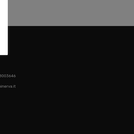
1 8003646
inerva.it