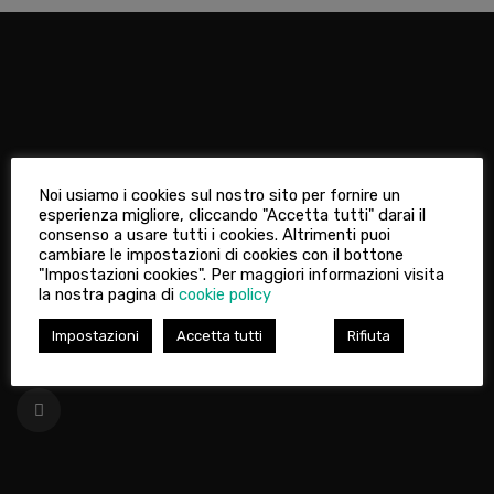
Il poliambulatorio privato dove il tuo benessere è al primo
Noi usiamo i cookies sul nostro sito per fornire un
posto.
esperienza migliore, cliccando "Accetta tutti" darai il
Punto prelievi, studi specialistici, fisiochinesiterapia e
consenso a usare tutti i cookies. Altrimenti puoi
cambiare le impostazioni di cookies con il bottone
rieducazione funzionale.
"Impostazioni cookies". Per maggiori informazioni visita
la nostra pagina di
cookie policy
Impostazioni
Accetta tutti
Rifiuta
Seguici su: