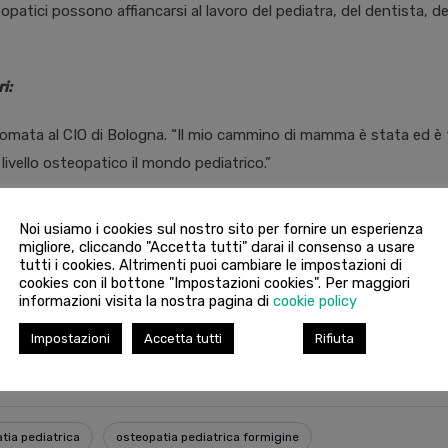
patici possono affiancarsi al lavoro del pediatra, del dentista, de
i:
omata al CIO di Bologna. “Il mio cammino di mamma è stata ed è t
 livello osteopatico il mondo pediatrico.”
Noi usiamo i cookies sul nostro sito per fornire un esperienza
migliore, cliccando "Accetta tutti" darai il consenso a usare
, sarà possibile effettuare una prima visita gratuita (compreso t
tutti i cookies. Altrimenti puoi cambiare le impostazioni di
cookies con il bottone "Impostazioni cookies". Per maggiori
informazioni visita la nostra pagina di
cookie policy
ttare 059 5180176 o 351 8003646.
Impostazioni
Accetta tutti
Rifiuta
tia pediatrica
osteopatia pediatrica formigine