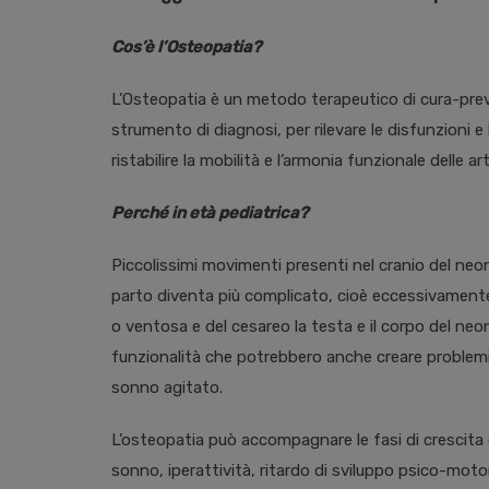
Cos’è l’Osteopatia?
L’Osteopatia è un metodo terapeutico di cura-prev
strumento di diagnosi, per rilevare le disfunzioni e 
ristabilire la mobilità e l’armonia funzionale delle 
Perché
in età pediatrica?
Piccolissimi movimenti presenti nel cranio del neo
parto diventa più complicato, cioè eccessivamente 
o ventosa e del cesareo la testa e il corpo del ne
funzionalità che potrebbero anche creare problemi di 
sonno agitato.
L’osteopatia può accompagnare le fasi di crescita e l
sonno, iperattività, ritardo di sviluppo psico-motori