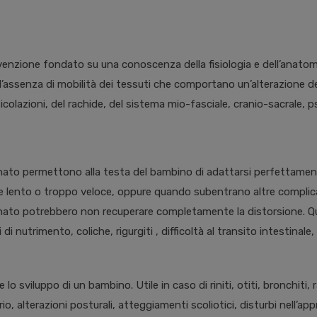
enzione fondato su una conoscenza della fisiologia e dell’anatom
l’assenza di mobilità dei tessuti che comportano un’alterazione dell
articolazioni, del rachide, del sistema mio-fasciale, cranio-sacrale,
nato permettono alla testa del bambino di adattarsi perfettamente
lento o troppo veloce, oppure quando subentrano altre complicazio
onato potrebbero non recuperare completamente la distorsione. Ques
nutrimento, coliche, rigurgiti , difficoltà al transito intestinale,
o sviluppo di un bambino. Utile in caso di riniti, otiti, bronchiti, r
o, alterazioni posturali, atteggiamenti scoliotici, disturbi nell’app