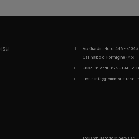
 su:
Via Giardini Nord, 446 - 41043
Casinalbo di Formigine (Mo)
Fisso: 059 5180176 - Cell: 35
Email: info@poliambulatorio-m
Poliambulatorio Minerva srl