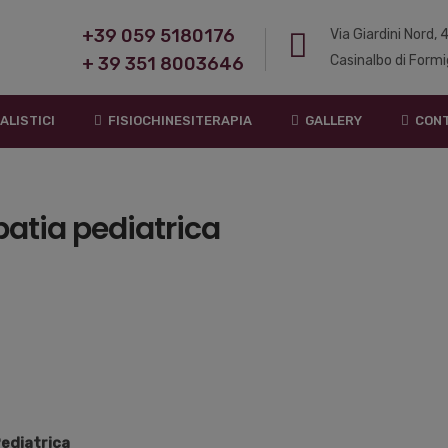
+39 059 5180176
Via Giardini Nord,
Casinalbo di Formi
+ 39 351 8003646
ALISTICI
FISIOCHINESITERAPIA
GALLERY
CONT
patia pediatrica
Pediatrica