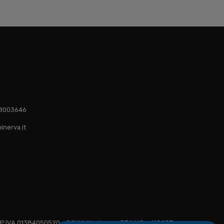
1 8003646
inerva.it
 - P.IVA 01384050520 - CCIAA Modena n. REA MO - 418287